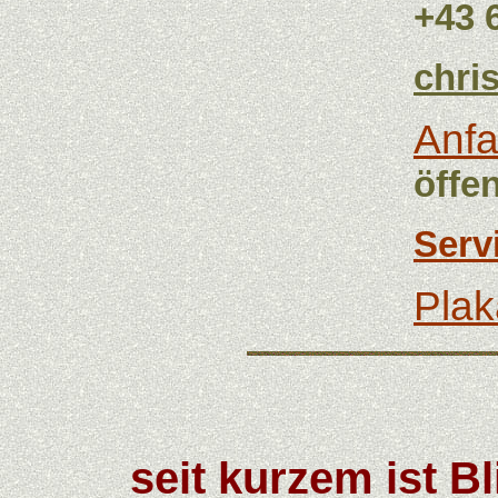
+43 
chri
Anfa
öffe
Servi
Plak
seit kurzem ist B