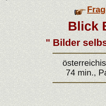
Frag
Blick
" B
ilder sel
österreichi
74 min., P